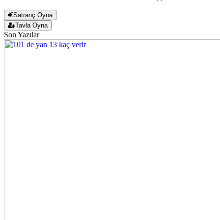
Satranç Oyna
Tavla Oyna
Son Yazılar