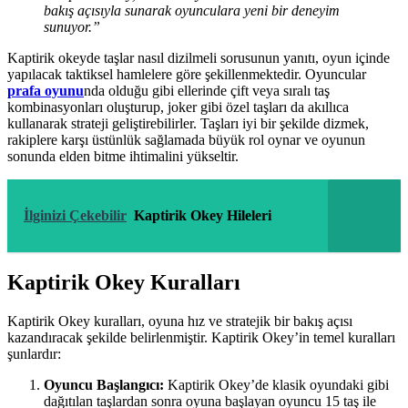
bakış açısıyla sunarak oyunculara yeni bir deneyim
sunuyor.”
Kaptirik okeyde taşlar nasıl dizilmeli sorusunun yanıtı, oyun içinde
yapılacak taktiksel hamlelere göre şekillenmektedir. Oyuncular
prafa oyunu
nda olduğu gibi ellerinde çift veya sıralı taş
kombinasyonları oluşturup, joker gibi özel taşları da akıllıca
kullanarak strateji geliştirebilirler. Taşları iyi bir şekilde dizmek,
rakiplere karşı üstünlük sağlamada büyük rol oynar ve oyunun
sonunda elden bitme ihtimalini yükseltir.
İlginizi Çekebilir
Kaptirik Okey Hileleri
Kaptirik Okey Kuralları
Kaptirik Okey kuralları, oyuna hız ve stratejik bir bakış açısı
kazandıracak şekilde belirlenmiştir. Kaptirik Okey’in temel kuralları
şunlardır:
Oyuncu Başlangıcı:
Kaptirik Okey’de klasik oyundaki gibi
dağıtılan taşlardan sonra oyuna başlayan oyuncu 15 taş ile