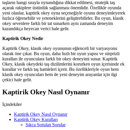
taşların hangi sırayla oynandığına dikkat edilmesi, stratejik taş
açarak rakiplere üstünlük sağlanması önemlidir. Özellikle oyunda
yeni olanlar, kaptirik okey oyna seçeneğiyle oyunu deneyimleyerek
hızlıca öğrenebilir ve yeteneklerini geliştirebilirler. Bu oyun, klasik
okey sevenlere farklı bir tat sunarken aynı zamanda deneyim
kazandıkça heyecan verici hale gelir.
Kaptirik Okey Nedir
Kaptirik Okey, klasik okey oyununun eğlenceli bir varyasyonu
olarak öne çıkar. Bu oyun, daha hızlı bir oyun yapısı ve sürprizli
kuralları ile oyunculara farklı bir okey deneyimi sunar. Kaptirik
Okey, klasik okeydeki taş dizilimlerini korurken oyun içerisinde ek
kurallar ve farklı taş hamleleri içerir. Bu özellikleriyle oyun hem
klasik okey oyuncuları hem de yeni deneyim arayanlar için ilgi
çekici hale gelir.
Kaptirik Okey Nasıl Oynanır
İçindekiler
Kaptirik Okey Nasıl Oynanır
Kaptirik Okey Kuralları
Sıkça Sorulan Sorular