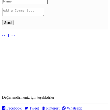
Send
<<
1
>>
Değerlendirmeniz için teşekkürler
Facebook
Tweet
Pinterest
Whatsapp