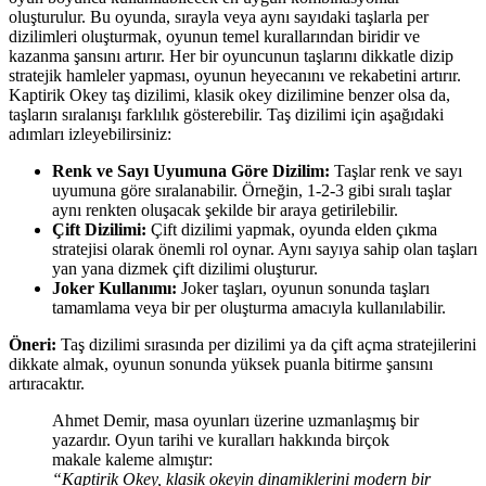
oluşturulur. Bu oyunda, sırayla veya aynı sayıdaki taşlarla per
dizilimleri oluşturmak, oyunun temel kurallarından biridir ve
kazanma şansını artırır. Her bir oyuncunun taşlarını dikkatle dizip
stratejik hamleler yapması, oyunun heyecanını ve rekabetini artırır.
Kaptirik Okey taş dizilimi, klasik okey dizilimine benzer olsa da,
taşların sıralanışı farklılık gösterebilir. Taş dizilimi için aşağıdaki
adımları izleyebilirsiniz:
Renk ve Sayı Uyumuna Göre Dizilim:
Taşlar renk ve sayı
uyumuna göre sıralanabilir. Örneğin, 1-2-3 gibi sıralı taşlar
aynı renkten oluşacak şekilde bir araya getirilebilir.
Çift Dizilimi:
Çift dizilimi yapmak, oyunda elden çıkma
stratejisi olarak önemli rol oynar. Aynı sayıya sahip olan taşları
yan yana dizmek çift dizilimi oluşturur.
Joker Kullanımı:
Joker taşları, oyunun sonunda taşları
tamamlama veya bir per oluşturma amacıyla kullanılabilir.
Öneri:
Taş dizilimi sırasında per dizilimi ya da çift açma stratejilerini
dikkate almak, oyunun sonunda yüksek puanla bitirme şansını
artıracaktır.
Ahmet Demir, masa oyunları üzerine uzmanlaşmış bir
yazardır. Oyun tarihi ve kuralları hakkında birçok
makale kaleme almıştır:
“Kaptirik Okey, klasik okeyin dinamiklerini modern bir