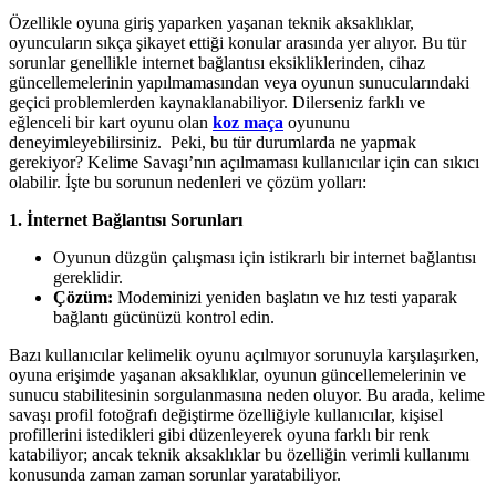
Özellikle oyuna giriş yaparken yaşanan teknik aksaklıklar,
oyuncuların sıkça şikayet ettiği konular arasında yer alıyor. Bu tür
sorunlar genellikle internet bağlantısı eksikliklerinden, cihaz
güncellemelerinin yapılmamasından veya oyunun sunucularındaki
geçici problemlerden kaynaklanabiliyor. Dilerseniz farklı ve
eğlenceli bir kart oyunu olan
koz maça
oyununu
deneyimleyebilirsiniz. Peki, bu tür durumlarda ne yapmak
gerekiyor? Kelime Savaşı’nın açılmaması kullanıcılar için can sıkıcı
olabilir. İşte bu sorunun nedenleri ve çözüm yolları:
1. İnternet Bağlantısı Sorunları
Oyunun düzgün çalışması için istikrarlı bir internet bağlantısı
gereklidir.
Çözüm:
Modeminizi yeniden başlatın ve hız testi yaparak
bağlantı gücünüzü kontrol edin.
Bazı kullanıcılar kelimelik oyunu açılmıyor sorunuyla karşılaşırken,
oyuna erişimde yaşanan aksaklıklar, oyunun güncellemelerinin ve
sunucu stabilitesinin sorgulanmasına neden oluyor. Bu arada, kelime
savaşı profil fotoğrafı değiştirme özelliğiyle kullanıcılar, kişisel
profillerini istedikleri gibi düzenleyerek oyuna farklı bir renk
katabiliyor; ancak teknik aksaklıklar bu özelliğin verimli kullanımı
konusunda zaman zaman sorunlar yaratabiliyor.