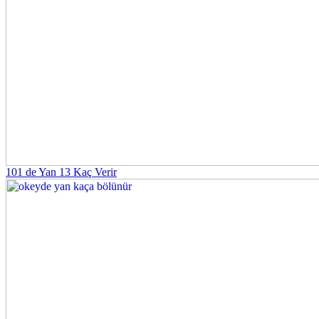
101 de Yan 13 Kaç Verir