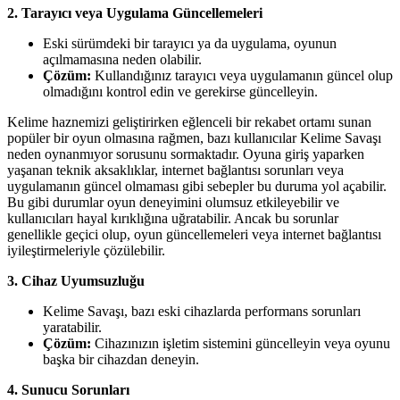
2. Tarayıcı veya Uygulama Güncellemeleri
Eski sürümdeki bir tarayıcı ya da uygulama, oyunun
açılmamasına neden olabilir.
Çözüm:
Kullandığınız tarayıcı veya uygulamanın güncel olup
olmadığını kontrol edin ve gerekirse güncelleyin.
Kelime haznemizi geliştirirken eğlenceli bir rekabet ortamı sunan
popüler bir oyun olmasına rağmen, bazı kullanıcılar Kelime Savaşı
neden oynanmıyor sorusunu sormaktadır. Oyuna giriş yaparken
yaşanan teknik aksaklıklar, internet bağlantısı sorunları veya
uygulamanın güncel olmaması gibi sebepler bu duruma yol açabilir.
Bu gibi durumlar oyun deneyimini olumsuz etkileyebilir ve
kullanıcıları hayal kırıklığına uğratabilir. Ancak bu sorunlar
genellikle geçici olup, oyun güncellemeleri veya internet bağlantısı
iyileştirmeleriyle çözülebilir.
3. Cihaz Uyumsuzluğu
Kelime Savaşı, bazı eski cihazlarda performans sorunları
yaratabilir.
Çözüm:
Cihazınızın işletim sistemini güncelleyin veya oyunu
başka bir cihazdan deneyin.
4. Sunucu Sorunları