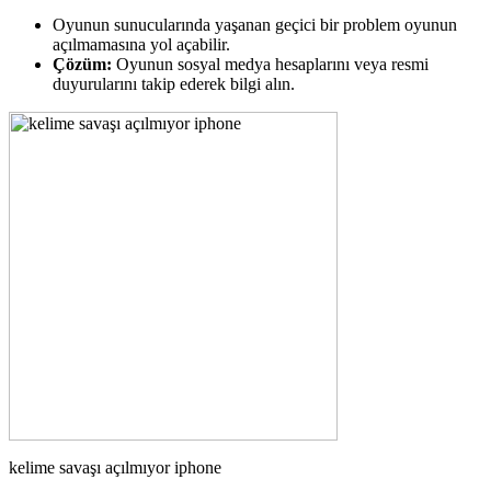
Oyunun sunucularında yaşanan geçici bir problem oyunun
açılmamasına yol açabilir.
Çözüm:
Oyunun sosyal medya hesaplarını veya resmi
duyurularını takip ederek bilgi alın.
kelime savaşı açılmıyor iphone