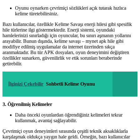
Oyunu oynarken çevrimiçi sözlükleri açık tutarak hızlıca
kelime türetebilirsiniz.
Bazı kullanıcılar, özellikle Kelime Savaşı enerji hilesi gibi spesifik
hile türlerine ilgi göstermektedir. Enerji sistemi, oyundaki
hamlelerinizi sınırladığı için oyuncular, bu sınırı aşmanın yollarını
arayabilir. Bunun dışında, kelime savaşı – mynet apk hile gibi
modifiye edilmiş uygulamalar da internet üzerinden sıkça
aranmaktadır. Bu tür APK dosyaları, oyun deneyimini değiştiren
özellikler sunarken, güvenilirlik ve etik sorunları beraberinde
getirebilir.
İlginizi Çekebilir
Sohbetli Kelime Oyunu
3. Öğrenilmiş Kelimeler
Daha önceki oyunlardan öğrendiğiniz kelimeleri tekrar
kullanmak, avantaj sağlayabilir.
Çevrimiçi oyun deneyimleri sırasında çeşitli teknik aksaklıklarla
karşılaşmak oldukça yaygın hale geldi. Örneğin, bazı kullanıcılar