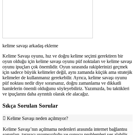
kelime savaşı arkadaş ekleme
Kelime Savaşı oyunu, hız ve doğru kelime seçimi gerektiren bir
oyun olduğu için kelime savaşı oyunu püf noktaları ve kelime savaşı
oyunu ipuçları çok önemlidir. Oyun sırasında rakiplerinizi geçmek
için sadece büyük kelimeler değil, aynı zamanda küçük ama stratejik
kelimeler de kullanmanız gerekebilir. Ayrıca, kelime savaşı oyunu
püf noktası nedir diye sorarsanız, doğru zamanlama ve dikkatli
hamlelerin önemli olduğunu söyleyebiliriz. Yazımızda, bu taktikleri
ve ipuçlarını daha ayrıntılı olarak ele alacağız.
Sıkça Sorulan Sorular
Kelime Savaşı neden açılmıyor?
Kelime Savaşı’nın açılmama nedenleri arasında internet bağlantısı
sorunları, tarayıcı uyumsuzluğu ve sunucu problemleri yer alabilir.