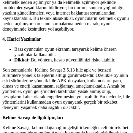
kelimelik neden açılmıyor ya da kelimelik açılmıyor şeklinde
problemler yaşadıklarını bildiriyor; bu durum, sunucu yoğunluğu,
yazılım güncellemeleri veya internet bağlantısı sorunlarından
kaynaklanabilir. Bu teknik aksaklıklar, oyuncuların kelimelik oyunu
neden açılmıyor sorusunu sormalarına neden olarak, oyun
deneyiminde kesintilere yol açabiliyor.
4. Harici Yazılımlar
Bazı oyuncular, oyun ekranını tarayarak kelime öneren
yazılımlar kullanabilir.
Dikkat:
Bu yöntem, hesap güvenliğinizi riske atabilir.
Son zamanlarda, Kelime Savaşı 3.5.13 hile apk ve benzeri
sürümlere yönelik taleplerin arttığı görülmektedir. Özellikle oyunun
eski sürümlerine yönelik hile APK dosyaları, kullanıcıların para,
elmas ve enerji kazanmasını sağlamayı amaçlamaktadır. Ancak bu
yöntemler, oyun geliştiricileri tarafından yasaklanmış olup,
hesapların kalıcı olarak engellenmesine yol açabilir. Bu nedenle, hile
yöntemlerini kullanmadan oyun oynayarak gerçek bir rekabet
deneyimi yaşamak daha sağlıklı olacaktır.
Kelime Savaşı ile İlgili İpuçları
Kelime Savaşı, kelime dağarcığını geliştirirken eğlenceli bir rekabet
ortamı sunan bir oyundur. Ancak bu oyunda başarılı olabilmek için