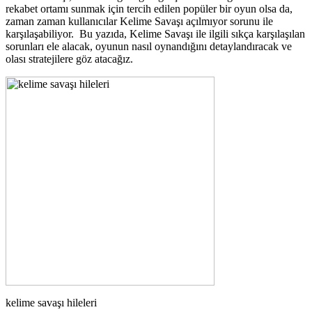
rekabet ortamı sunmak için tercih edilen popüler bir oyun olsa da,
zaman zaman kullanıcılar Kelime Savaşı açılmıyor sorunu ile
karşılaşabiliyor. Bu yazıda, Kelime Savaşı ile ilgili sıkça karşılaşılan
sorunları ele alacak, oyunun nasıl oynandığını detaylandıracak ve
olası stratejilere göz atacağız.
kelime savaşı hileleri