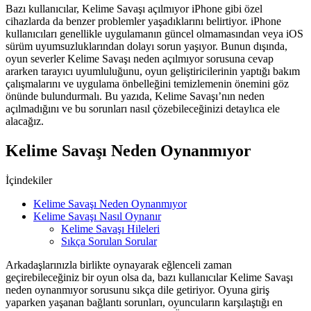
Bazı kullanıcılar, Kelime Savaşı açılmıyor iPhone gibi özel
cihazlarda da benzer problemler yaşadıklarını belirtiyor. iPhone
kullanıcıları genellikle uygulamanın güncel olmamasından veya iOS
sürüm uyumsuzluklarından dolayı sorun yaşıyor. Bunun dışında,
oyun severler Kelime Savaşı neden açılmıyor sorusuna cevap
ararken tarayıcı uyumluluğunu, oyun geliştiricilerinin yaptığı bakım
çalışmalarını ve uygulama önbelleğini temizlemenin önemini göz
önünde bulundurmalı. Bu yazıda, Kelime Savaşı’nın neden
açılmadığını ve bu sorunları nasıl çözebileceğinizi detaylıca ele
alacağız.
Kelime Savaşı Neden Oynanmıyor
İçindekiler
Kelime Savaşı Neden Oynanmıyor
Kelime Savaşı Nasıl Oynanır
Kelime Savaşı Hileleri
Sıkça Sorulan Sorular
Arkadaşlarınızla birlikte oynayarak eğlenceli zaman
geçirebileceğiniz bir oyun olsa da, bazı kullanıcılar Kelime Savaşı
neden oynanmıyor sorusunu sıkça dile getiriyor. Oyuna giriş
yaparken yaşanan bağlantı sorunları, oyuncuların karşılaştığı en