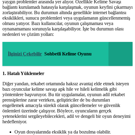
yaygın problemler arasında yer alıyor. Özellikle Kelime Savaşı
bağlantı kurulamadı hatasıyla karşılaşmak, oyunun keyfini çıkarmayı
zorlaştırabiliyor. Bu durumun altında genellikle internet bağlantısı
eksiklikleri, sunucu problemleri veya uygulamanın güncellenmemiş
olması yatıyor. Bazı kullanıcılar, oyunun çalışmaması veya
oynanamaması sorunuyla karşılaşabiliyor. İşte bu durumun olası
nedenleri ve çözüm yolları:
İlginizi Çekebilir
Sohbetli Kelime Oyunu
1. Hatalı Yüklemeler
Diğer yandan, rekabet ortamında haksız avantaj elde etmek isteyen
bazı oyuncular kelime savaşı apk hile ve hileli kelimelik gibi
yöntemlere başvuruyor. Bu tür uygulamalar, oyunun adil rekabet
prensiplerine zarar verirken, geliştiriciler de bu durumları
engellemek amacıyla sürekli olarak güncellemeler ve güvenlik
önlemleri üzerinde çalışıyor. Böylece, oyuncuların gerçek
yeteneklerini sergileyebilecekleri, adil ve dengeli bir oyun deneyimi
hedefleniyor.
Oyun dosyalarında eksiklik ya da bozulma olabilir.