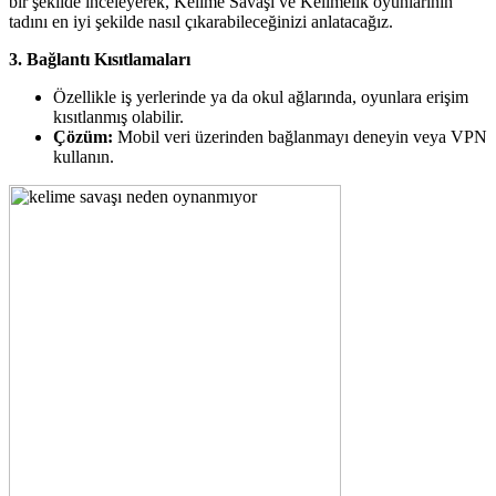
bir şekilde inceleyerek, Kelime Savaşı ve Kelimelik oyunlarının
tadını en iyi şekilde nasıl çıkarabileceğinizi anlatacağız.
3. Bağlantı Kısıtlamaları
Özellikle iş yerlerinde ya da okul ağlarında, oyunlara erişim
kısıtlanmış olabilir.
Çözüm:
Mobil veri üzerinden bağlanmayı deneyin veya VPN
kullanın.